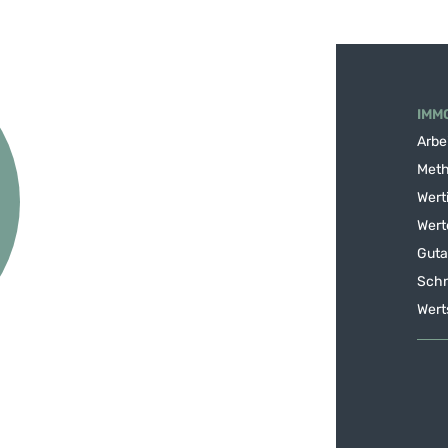
IMM
Arbe
Meth
Wert
Wert
Guta
Schn
Wert