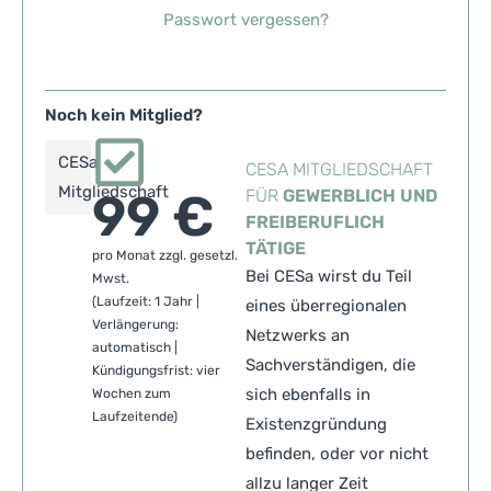
Passwort vergessen?
Noch kein Mitglied?
CESa
CESA MITGLIEDSCHAFT
Mitgliedschaft
99 €
FÜR
GEWERBLICH UND
FREIBERUFLICH
TÄTIGE
pro Monat zzgl. gesetzl.
Bei CESa wirst du Teil
Mwst.
(Laufzeit: 1 Jahr |
eines überregionalen
Verlängerung:
Netzwerks an
automatisch |
Sachverständigen, die
Kündigungsfrist: vier
sich ebenfalls in
Wochen zum
Laufzeitende)
Existenzgründung
befinden, oder vor nicht
allzu langer Zeit